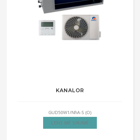
KANALOR
GUD50W1/NhA-S (O)
LEXO MË SHUMË