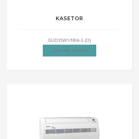
KASETOR
GUD35W1/NhA-S (O)
LEXO MË SHUMË