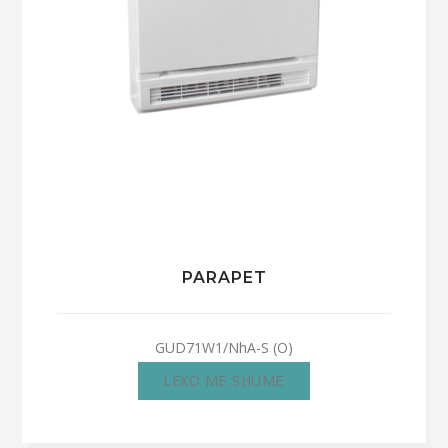
PARAPET
GUD71W1/NhA-S (O)
LEXO MË SHUMË