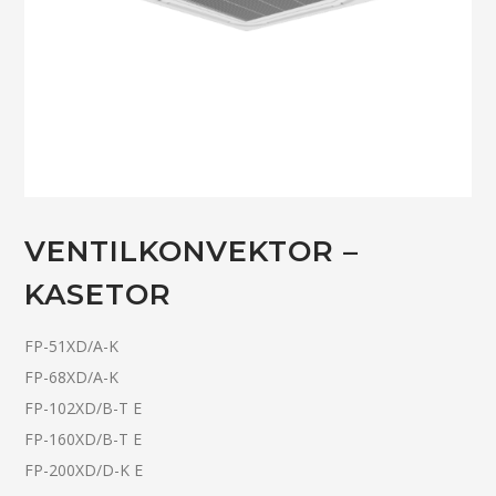
VENTILKONVEKTOR –
KASETOR
FP-51XD/A-K
FP-68XD/A-K
FP-102XD/B-T E
FP-160XD/B-T E
FP-200XD/D-K E