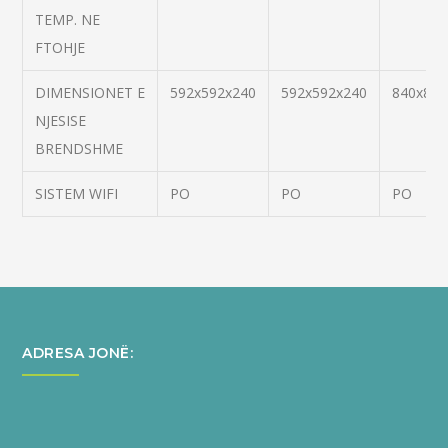
TEMP. NE
FTOHJE
DIMENSIONET E
592x592x240
592x592x240
840x840
NJESISE
BRENDSHME
SISTEM WIFI
PO
PO
PO
ADRESA JONË: