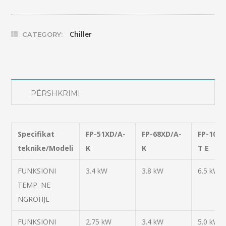
Chiller
CATEGORY:
PËRSHKRIMI
Specifikat
FP-51XD/A-
FP-68XD/A-
FP-102X
teknike/Modeli
K
K
T E
FUNKSIONI
3.4 kW
3.8 kW
6.5 kW
TEMP. NE
NGROHJE
FUNKSIONI
2.75 kW
3.4 kW
5.0 kW